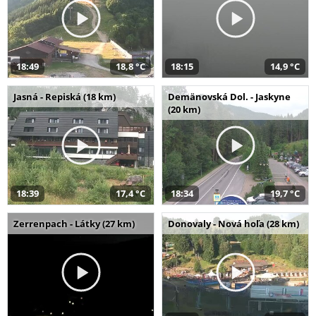
18:49
18,8 °C
18:15
14,9 °C
Jasná - Repiská (18 km)
Demänovská Dol. - Jaskyne
(20 km)
18:39
17,4 °C
18:34
19,7 °C
Zerrenpach - Látky (27 km)
Donovaly - Nová hoľa (28 km)