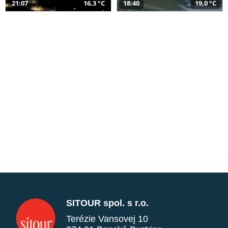
21:07
16,3 °C
18:40
19,0 °C
SITOUR spol. s r.o.
Terézie Vansovej 10