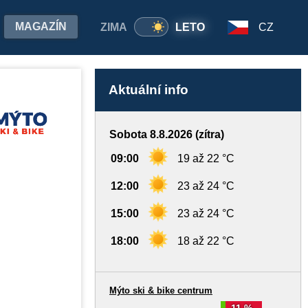
MAGAZÍN
ZIMA
LETO
CZ
Aktuální info
Sobota 8.8.2026 (zítra)
09:00
19 až 22 °C
12:00
23 až 24 °C
15:00
23 až 24 °C
18:00
18 až 22 °C
Mýto ski & bike centrum
11 %