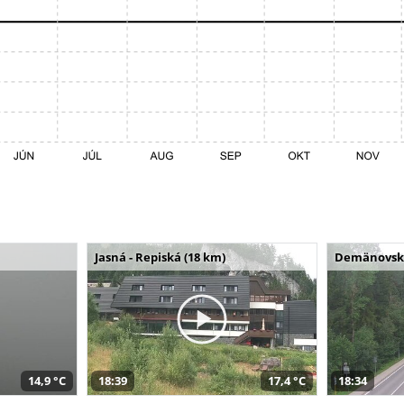
Jasná - Repiská (18 km)
Demänovská 
14,9 °C
18:39
17,4 °C
18:34