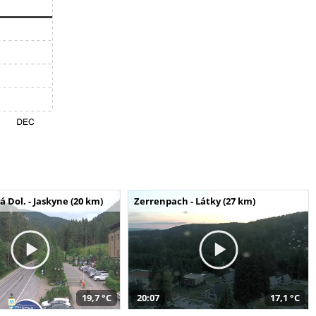
Dol. - Jaskyne (20 km)
Zerrenpach - Látky (27 km)
19,7 °C
20:07
17,1 °C