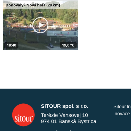
Donovaly - Nová hoľa (28 km)
18:40
19,0 °C
SITOUR spol. s r.o.
Sitour I
inovace 
Terézie Vansovej 10
974 01 Banská Bystrica