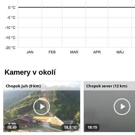
Kamery v okolí
Chopok juh (9 km)
Chopok sever (12 km)
18:49
18,8 °C
18:15