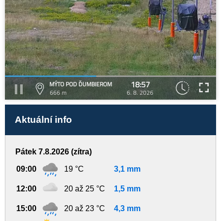
18:57
MÝTO POD ĎUMBIEROM
666 m
6. 8. 2026
Aktuální info
Pátek 7.8.2026 (zítra)
09:00
19 °C
3,1 mm
12:00
20 až 25 °C
1,5 mm
15:00
20 až 23 °C
4,3 mm