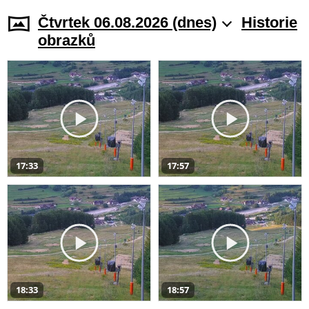
Čtvrtek 06.08.2026 (dnes)
Historie
obrazků
17:33
17:57
18:33
18:57