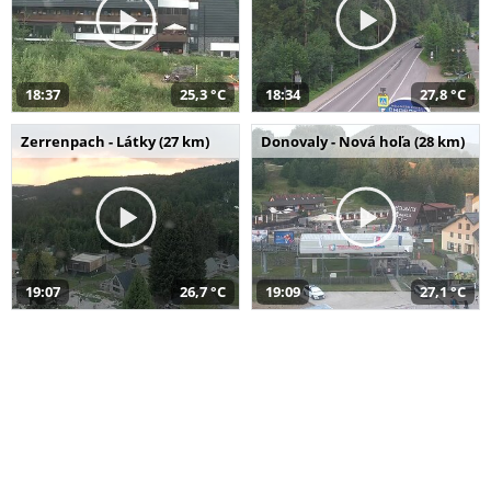
18:37
25,3 °C
18:34
27,8 °C
Zerrenpach - Látky (27 km)
Donovaly - Nová hoľa (28 km)
19:07
26,7 °C
19:09
27,1 °C