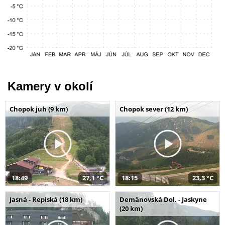
Kamery v okolí
Chopok juh (9 km)
Chopok sever (12 km)
18:49
27,1 °C
18:15
23,3 °C
Jasná - Repiská (18 km)
Demänovská Dol. - Jaskyne
(20 km)