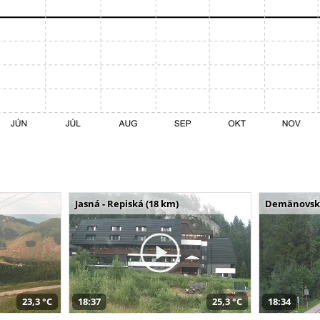
Jasná - Repiská (18 km)
Demänovská 
23,3 °C
18:37
25,3 °C
18:34