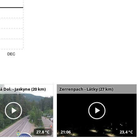
Dol. - Jaskyne (20 km)
Zerrenpach - Látky (27 km)
27,8 °C
21:06
23,4 °C