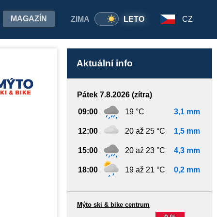
MAGAZÍN
ZIMA
LETO
CZ
Aktuální info
Pátek 7.8.2026 (zítra)
09:00
19 °C
3,1 mm
12:00
20 až 25 °C
1,5 mm
15:00
20 až 23 °C
4,3 mm
18:00
19 až 21 °C
0,2 mm
Mýto ski & bike centrum
0 %