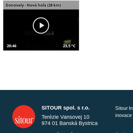
Donovaly - Nová hoľa (28 km)
20:46
23,5 °C
SITOUR spol. s r.o.
Sitour I
inovace 
Terézie Vansovej 10
974 01 Banská Bystrica