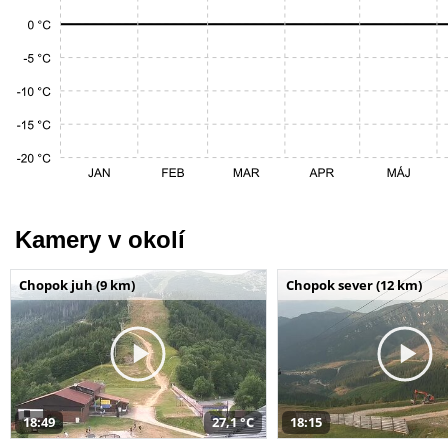
Kamery v okolí
Chopok juh (9 km)
Chopok sever (12 km)
18:49
27,1 °C
18:15