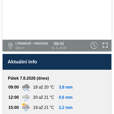
09:10
LITMANOVÁ - FAKĽOVKA
900 m
14. 6. 2026
Aktuální info
Pátek 7.8.2026 (dnes)
09:00
18 až 20 °C
3,8 mm
12:00
20 až 21 °C
0,6 mm
15:00
19 až 21 °C
2,2 mm