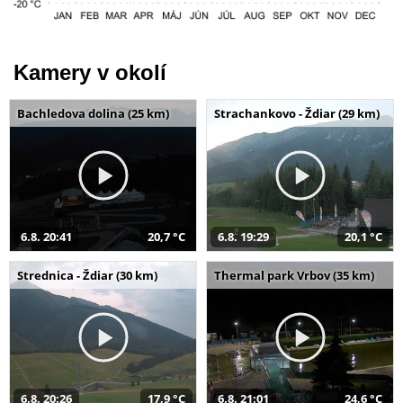
Kamery v okolí
Bachledova dolina (25 km)
Strachankovo - Ždiar (29 km)
6.8. 20:41
20,7 °C
6.8. 19:29
20,1 °C
Strednica - Ždiar (30 km)
Thermal park Vrbov (35 km)
6.8. 20:26
17,9 °C
6.8. 21:01
24,6 °C