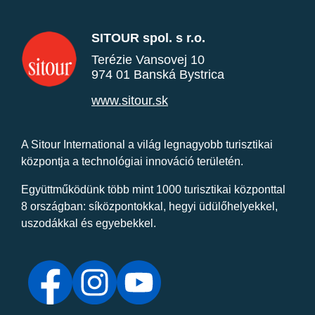
SITOUR spol. s r.o.
Terézie Vansovej 10
974 01 Banská Bystrica
www.sitour.sk
A Sitour International a világ legnagyobb turisztikai
központja a technológiai innováció területén.
Együttműködünk több mint 1000 turisztikai központtal
8 országban: síközpontokkal, hegyi üdülőhelyekkel,
uszodákkal és egyebekkel.