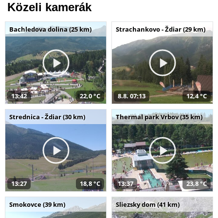
Közeli kamerák
Bachledova dolina (25 km)
Strachankovo - Ždiar (29 km)
13:42
22,0 °C
8.8. 07:13
12,4 °C
Strednica - Ždiar (30 km)
Thermal park Vrbov (35 km)
13:27
18,8 °C
13:37
23,8 °C
Smokovce (39 km)
Sliezsky dom (41 km)