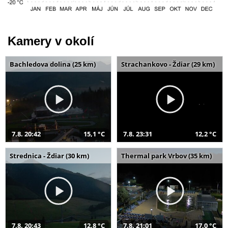
Kamery v okolí
Bachledova dolina (25 km)
Strachankovo - Ždiar (29 km)
7.8. 20:42
15,1 °C
7.8. 23:31
12,2 °C
Strednica - Ždiar (30 km)
Thermal park Vrbov (35 km)
7.8. 20:43
12,8 °C
7.8. 21:01
17,0 °C