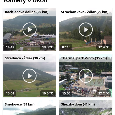
Kamery v okolí
Bachledova dolina (25 km)
Strachankovo - Ždiar (29 km)
14:47
19,3 °C
07:13
12,4 °C
Strednica - Ždiar (30 km)
Thermal park Vrbov (35 km)
15:04
16,5 °C
15:00
22,2 °C
Smokovce (39 km)
Sliezsky dom (41 km)