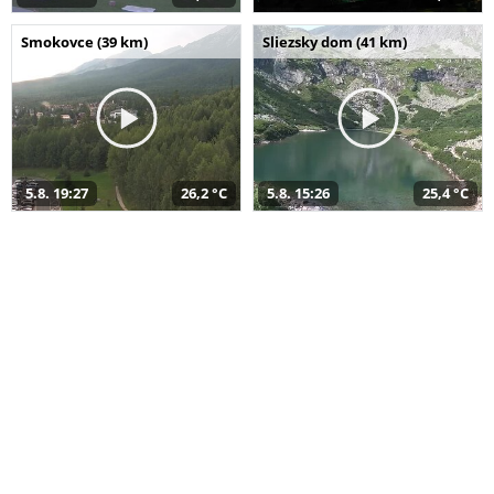
Smokovce (39 km)
Sliezsky dom (41 km)
5.8. 19:27
26,2 °C
5.8. 15:26
25,4 °C