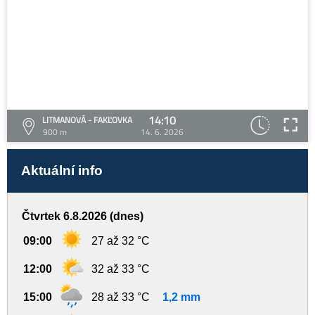
14:10
LITMANOVÁ - FAKĽOVKA
900 m
14. 6. 2026
Aktuální info
Čtvrtek 6.8.2026 (dnes)
09:00
27 až 32 °C
12:00
32 až 33 °C
15:00
28 až 33 °C
1,2 mm