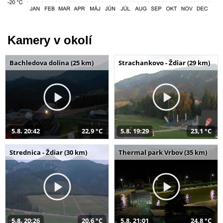
Kamery v okolí
Bachledova dolina (25 km)
Strachankovo - Ždiar (29 km)
5.8. 20:42
22,9 °C
5.8. 19:29
23,1 °C
Strednica - Ždiar (30 km)
Thermal park Vrbov (35 km)
5.8. 20:26
20,6 °C
5.8. 21:01
24,8 °C