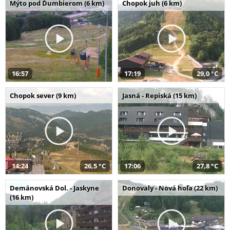
Mýto pod Ďumbierom (6 km)
Chopok juh (6 km)
16:57
17:19
29,0 °C
Chopok sever (9 km)
Jasná - Repiská (15 km)
14:24
26,5 °C
17:06
27,8 °C
Demänovská Dol. - Jaskyne
Donovaly - Nová hoľa (22 km)
(16 km)