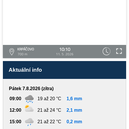
10:10
KRPÁČOVO
700 m
11. 5. 2026
Aktuální info
Pátek 7.8.2026 (zítra)
09:00
19 až 20 °C
1,6 mm
12:00
21 až 24 °C
2,1 mm
15:00
21 až 22 °C
0,2 mm