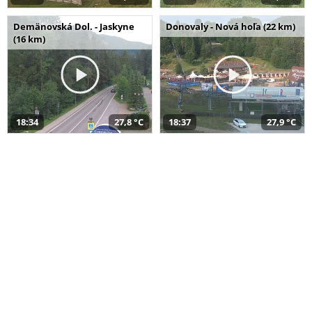
Demänovská Dol. - Jaskyne
Donovaly - Nová hoľa (22 km)
(16 km)
18:34
27,8 °C
18:37
27,9 °C