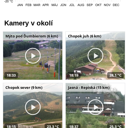
Kamery v okolí
Mýto pod Ďumbierom (6 km)
Chopok juh (6 km)
18:33
18:19
28,1 °C
Chopok sever (9 km)
Jasná - Repiská (15 km)
18:15
23,3 °C
18:37
25,3 °C