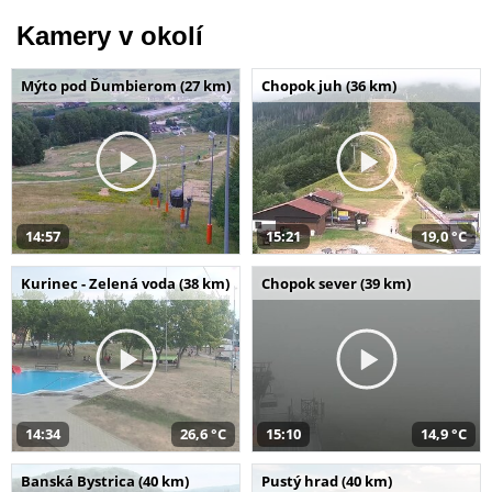
Kamery v okolí
Mýto pod Ďumbierom (27 km)
Chopok juh (36 km)
14:57
15:21
19,0 °C
Kurinec - Zelená voda (38 km)
Chopok sever (39 km)
14:34
26,6 °C
15:10
14,9 °C
Banská Bystrica (40 km)
Pustý hrad (40 km)