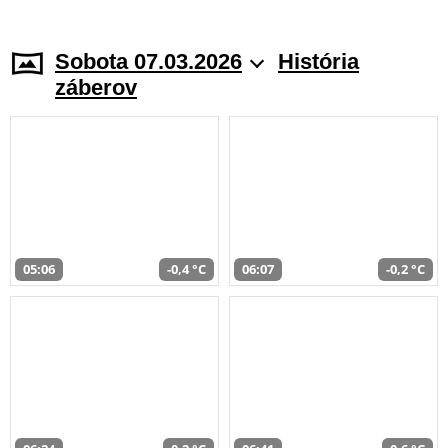
Sobota 07.03.2026
História
záberov
05:06
-0,4 °C
06:07
-0,2 °C