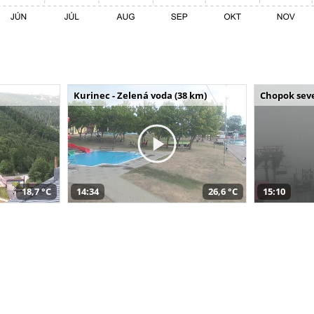
Kurinec - Zelená voda (38 km)
Chopok seve
18,7 °C
14:34
26,6 °C
15:10