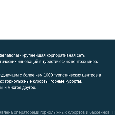
nternational - крупнейшая корпоративная сеть
гических инноваций в туристических центрах мира.
удничаем с более чем 1000 туристических центров в
ах: горнолыжные курорты, горные курорты,
ы и многое другое.
тавлена ​​операторами горнолыжных курортов и бассейнов.
П