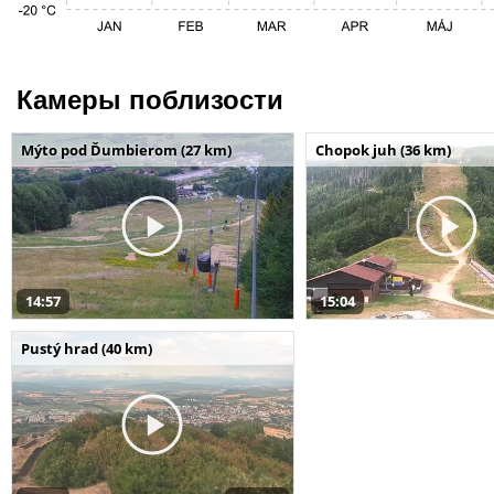
Камеры поблизости
Mýto pod Ďumbierom (27 km)
Chopok juh (36 km)
14:57
15:04
Pustý hrad (40 km)