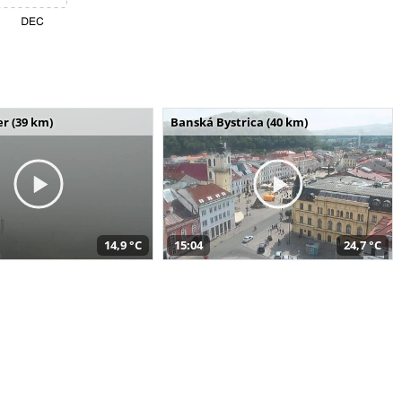
r (39 km)
Banská Bystrica (40 km)
14,9 °C
15:04
24,7 °C