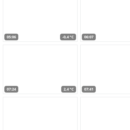
05:06
-0,4 °C
06:07
07:24
2,4 °C
07:41