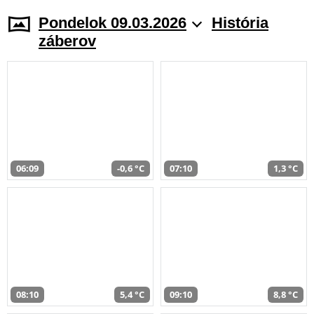
Pondelok 09.03.2026
História
záberov
06:09
-0,6 °C
07:10
1,3 °C
08:10
5,4 °C
09:10
8,8 °C