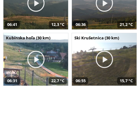
06:41
12,3 °C
06:36
21,2 °C
Kubínska hoľa (30 km)
Ski Krušetnica (30 km)
06:31
22,7 °C
06:55
15,7 °C