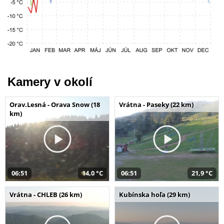
Kamery v okolí
Orav.Lesná - Orava Snow (18
Vrátna - Paseky (22 km)
km)
06:51
14,0 °C
06:51
21,9 °C
Vrátna - CHLEB (26 km)
Kubínska hoľa (29 km)