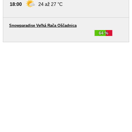
18:00
24 až 27 °C
Snowparadise Veľká Rača Oščadnica
64 %