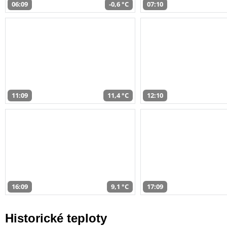
06:09
-0,6 °C
07:10
11:09
11,4 °C
12:10
16:09
9,1 °C
17:09
Historické teploty