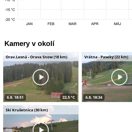
Kamery v okolí
Orav.Lesná - Orava Snow (18 km)
Vrátna - Paseky (22 km)
6.8. 18:51
22,5 °C
6.8. 18:34
Ski Krušetnica (30 km)