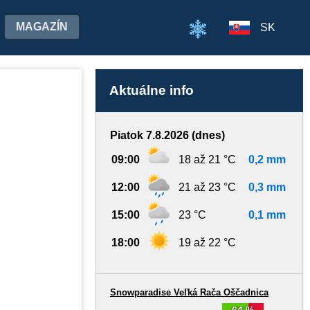
MAGAZÍN
SK
Aktuálne info
Piatok 7.8.2026 (dnes)
09:00
18 až 21 °C
0,2 mm
12:00
21 až 23 °C
0,3 mm
15:00
23 °C
0,1 mm
18:00
19 až 22 °C
Snowparadise Veľká Rača Oščadnica
64 %