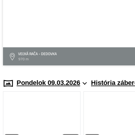
VEĽKÁ RAČA - DEDOVKA
970 m
Pondelok 09.03.2026
História zábe