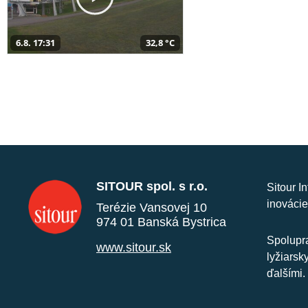
6.8. 17:31
32,8 °C
SITOUR spol. s r.o.
Sitour I
inovácie
Terézie Vansovej 10
974 01 Banská Bystrica
Spolupra
www.sitour.sk
lyžiarsk
ďalšími.