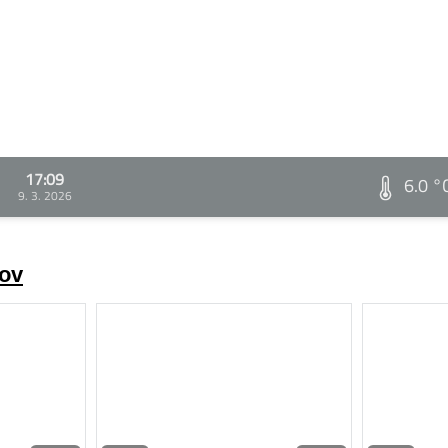
17:09
6.0 °
9. 3. 2026
rov