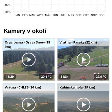
Kamery v okolí
Orav.Lesná - Orava Snow (18
Vrátna - Paseky (22 km)
km)
11:29
20,6 °C
11:34
22,9 °C
Vrátna - CHLEB (26 km)
Kubínska hoľa (29 km)