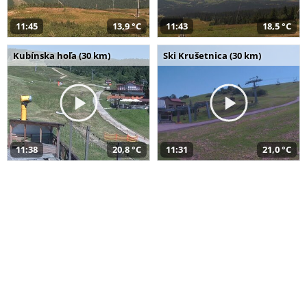
11:45
13,9 °C
11:43
18,5 °C
Kubínska hoľa (30 km)
Ski Krušetnica (30 km)
11:38
20,8 °C
11:31
21,0 °C