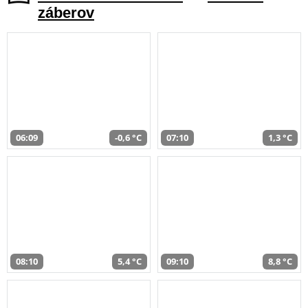
záberov
06:09
-0,6 °C
07:10
1,3 °C
08:10
5,4 °C
09:10
8,8 °C