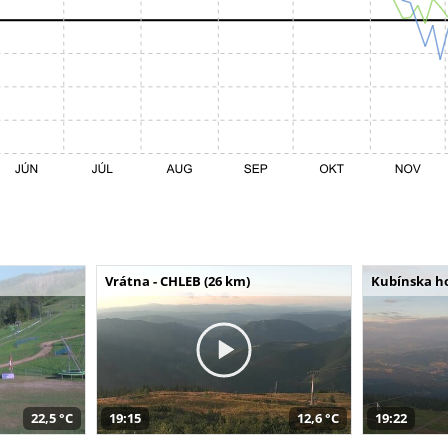
Vrátna - CHLEB (26 km)
Kubínska ho
22,5 °C
19:15
12,6 °C
19:22