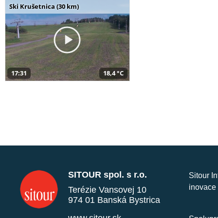
Ski Krušetnica (30 km)
17:31
18,4 °C
SITOUR spol. s r.o.
Sitour I
inovace 
Terézie Vansovej 10
974 01 Banská Bystrica
www.sitour.sk