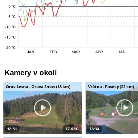
Kamery v okolí
Orav.Lesná - Orava Snow (18 km)
Vrátna - Paseky (22 km)
18:51
17,6 °C
18:34