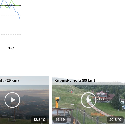
ľa (29 km)
Kubínska hoľa (30 km)
12,8 °C
19:19
20,3 °C