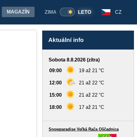
MAGAZÍN
ZIMA
LETO
CZ
Aktuální info
Sobota 8.8.2026 (zítra)
09:00
19 až 21 °C
12:00
21 až 22 °C
15:00
21 až 22 °C
18:00
17 až 21 °C
Snowparadise Veľká Rača Oščadnica
64 %