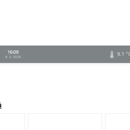
16:09
9.1 °
9. 3. 2026
ů