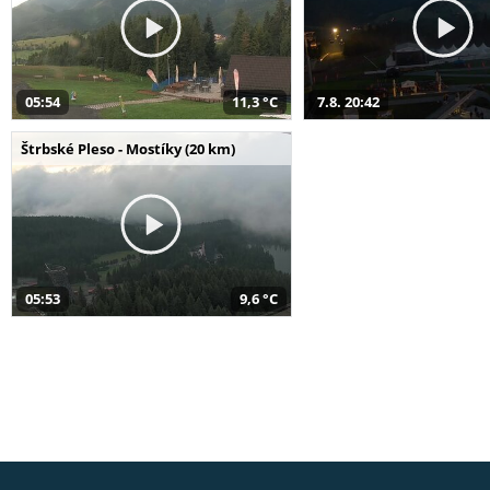
05:54
11,3 °C
7.8. 20:42
Štrbské Pleso - Mostíky (20 km)
05:53
9,6 °C