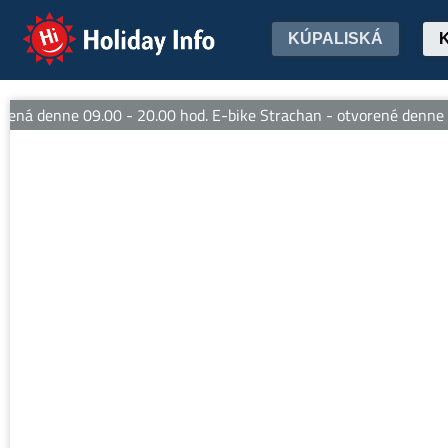
Holiday Info
KÚPALISKÁ
ná denne 09.00 - 20.00 hod. E-bike Strachan - otvorené denne od 