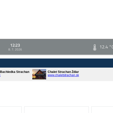
12:23
12.4 °
8. 7. 2026
* Bachledka Strachan
Chalet Strachan Ždiar
k
www.chaletstrachan.sk