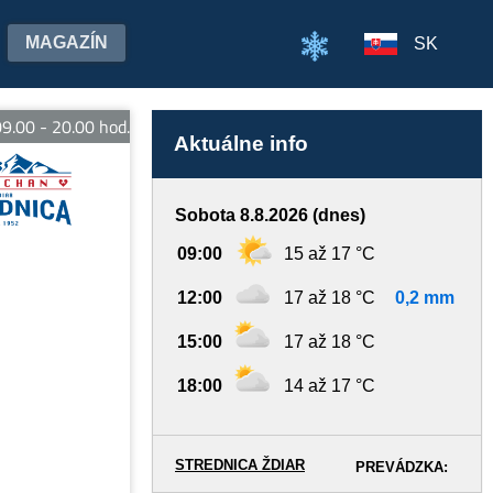
MAGAZÍN
SK
00 - 20.00 hod. E-bike Strachan - otvorené denne od 09.00 do 18.
Aktuálne info
Sobota 8.8.2026 (dnes)
09:00
15 až 17 °C
12:00
17 až 18 °C
0,2 mm
15:00
17 až 18 °C
18:00
14 až 17 °C
STREDNICA ŽDIAR
PREVÁDZKA: