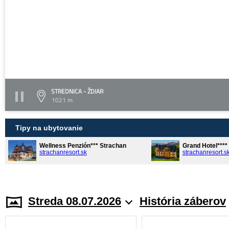
STREDNICA - ŽDIAR
1021 m
Tipy na ubytovanie
Wellness Penzión*** Strachan
Grand Hotel***
strachanresort.sk
strachanresort.s
Streda 08.07.2026
História záberov