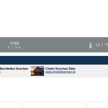
11:53
12.1 °
8. 7. 2026
* Bachledka Strachan
Chalet Strachan Ždiar
k
www.chaletstrachan.sk