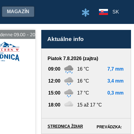
MAGAZÍN
SK
nne 09.00 - 20.00 hod. E-bike Strachan - otvorené denne od 09.00
Aktuálne info
Piatok 7.8.2026 (zajtra)
09:00
16 °C
7,7 mm
12:00
16 °C
3,4 mm
15:00
17 °C
0,3 mm
18:00
15 až 17 °C
STREDNICA ŽDIAR
PREVÁDZKA: