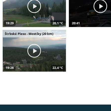
19:29
20,1 °C
20:41
Štrbské Pleso - Mostíky (20 km)
19:28
22,4 °C