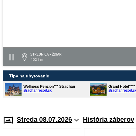
STREDNICA - ŽDIAR
1021 m
Tipy na ubytovanie
Wellness Penzión*** Strachan
Grand Hotel***
strachanresort.sk
strachanresort.s
Streda 08.07.2026
História záberov