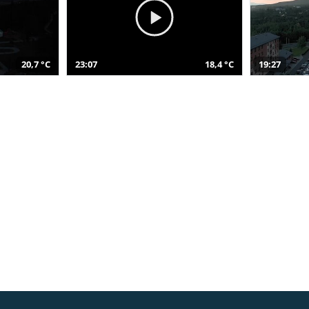
20,7 °C
23:07
18,4 °C
19:27