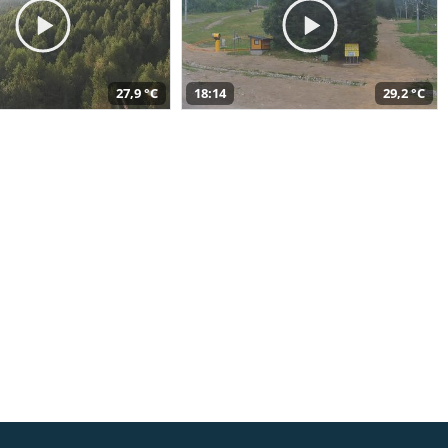
27,9 °C
18:14
29,2 °C