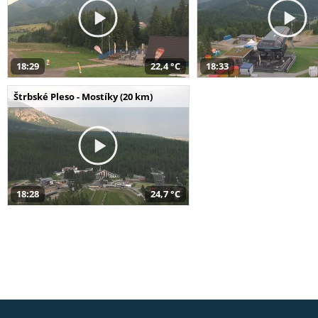
18:29
22,4 °C
18:33
Štrbské Pleso - Mostíky (20 km)
18:28
24,7 °C