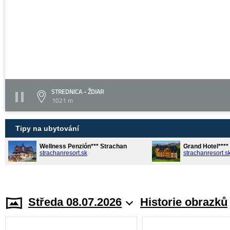
STREDNICA - ŽDIAR
1021 m
Tipy na ubytování
Wellness Penzión*** Strachan
Grand Hotel***
strachanresort.sk
strachanresort.s
Středa 08.07.2026
Historie obrazků