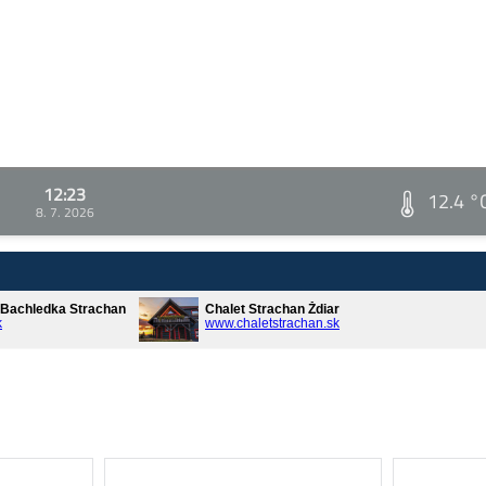
12:23
12.4 °
8. 7. 2026
* Bachledka Strachan
Chalet Strachan Ždiar
k
www.chaletstrachan.sk