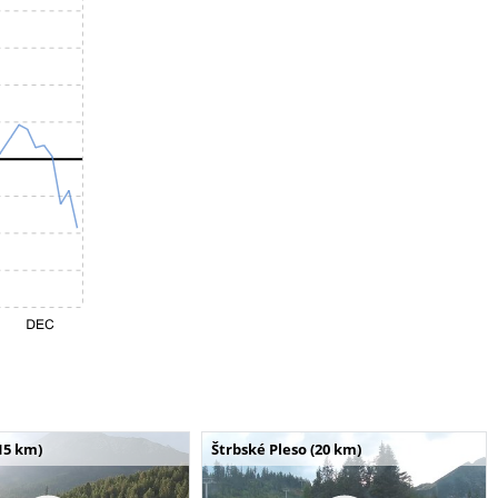
15 km)
Štrbské Pleso (20 km)