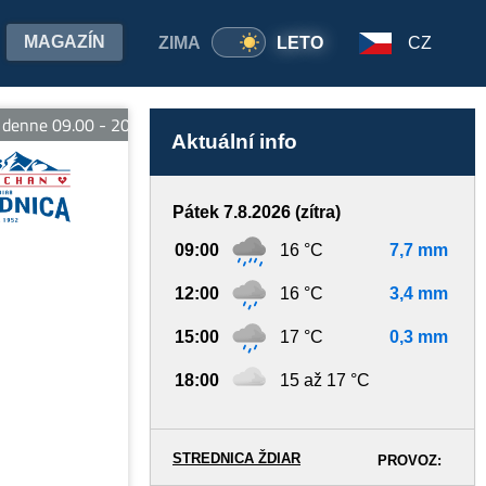
MAGAZÍN
ZIMA
LETO
CZ
nne 09.00 - 20.00 hod. E-bike Strachan - otvorené denne od 09.0
Aktuální info
Pátek 7.8.2026 (zítra)
09:00
16 °C
7,7 mm
12:00
16 °C
3,4 mm
15:00
17 °C
0,3 mm
18:00
15 až 17 °C
STREDNICA ŽDIAR
PROVOZ: