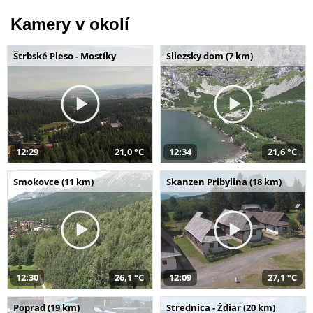
Kamery v okolí
Štrbské Pleso - Mostíky
Sliezsky dom (7 km)
12:29
21,0 °C
12:34
21,6 °C
Smokovce (11 km)
Skanzen Pribylina (18 km)
12:30
26,1 °C
12:09
27,1 °C
Poprad (19 km)
Strednica - Ždiar (20 km)