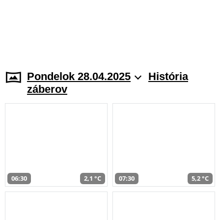
Pondelok 28.04.2025
História
záberov
06:30
2,1 °C
07:30
5,2 °C