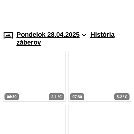
Pondelok 28.04.2025
História
záberov
06:30
2,1 °C
07:30
5,2 °C