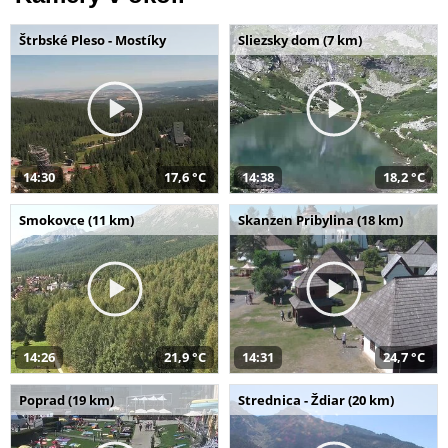
Štrbské Pleso - Mostíky
Sliezsky dom (7 km)
14:30
17,6 °C
14:38
18,2 °C
Smokovce (11 km)
Skanzen Pribylina (18 km)
14:26
21,9 °C
14:31
24,7 °C
Poprad (19 km)
Strednica - Ždiar (20 km)