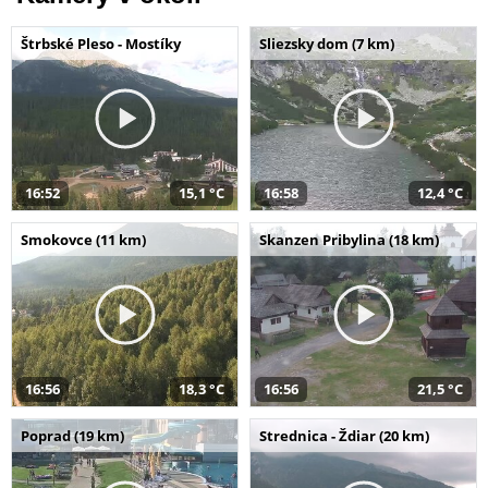
Štrbské Pleso - Mostíky
Sliezsky dom (7 km)
16:52
15,1 °C
16:58
12,4 °C
Smokovce (11 km)
Skanzen Pribylina (18 km)
16:56
18,3 °C
16:56
21,5 °C
Poprad (19 km)
Strednica - Ždiar (20 km)