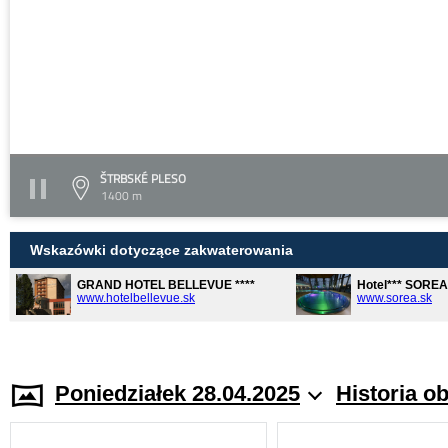
ŠTRBSKÉ PLESO
1400 m
Wskazówki dotyczące zakwaterowania
GRAND HOTEL BELLEVUE ****
Hotel*** SORE
www.hotelbellevue.sk
www.sorea.sk
Poniedziałek 28.04.2025
Historia o