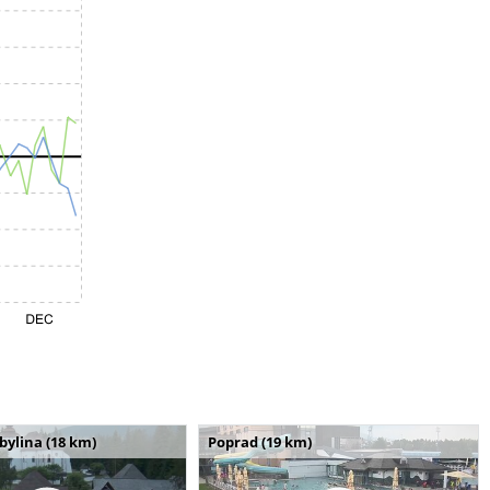
bylina (18 km)
Poprad (19 km)