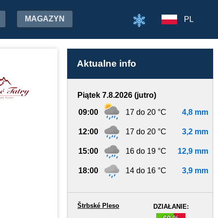
MAGAZYN
PL
Aktualne info
Piątek 7.8.2026 (jutro)
09:00
17 do 20 °C
4,8 mm
12:00
17 do 20 °C
3,2 mm
15:00
16 do 19 °C
12,9 mm
18:00
14 do 16 °C
3,9 mm
Štrbské Pleso
DZIAŁANIE:
60 %