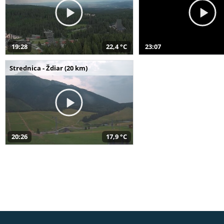
19:28
22,4 °C
23:07
Strednica - Ždiar (20 km)
20:26
17,9 °C