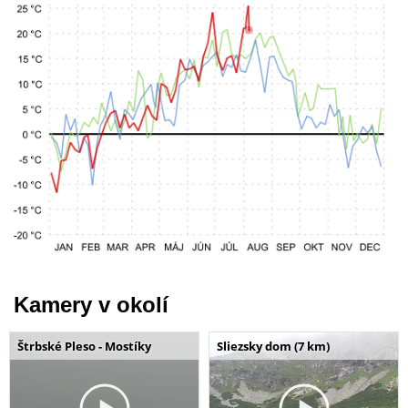
Kamery v okolí
Štrbské Pleso - Mostíky
Sliezsky dom (7 km)