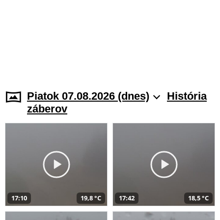
Piatok 07.08.2026 (dnes)
História
záberov
17:10
19,8 °C
17:42
18,5 °C