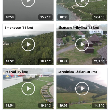
18:58
15,7 °C
18:33
12,4 °C
Smokovce (11 km)
Skanzen Pribylina (18 km)
18:57
18,2 °C
18:49
21,2 °C
Poprad (19 km)
Strednica - Ždiar (20 km)
18:54
19,6 °C
19:05
14,3 °C