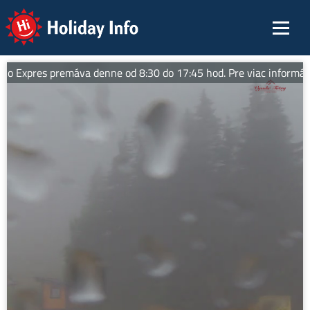
Holiday Info
o Expres premáva denne od 8:30 do 17:45 hod. Pre viac informácií 