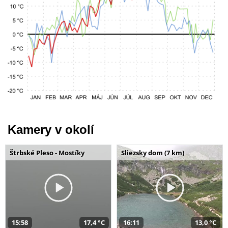
Kamery v okolí
Štrbské Pleso - Mostíky
Sliezsky dom (7 km)
15:58
17,4 °C
16:11
13,0 °C