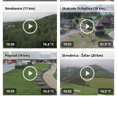
Smokovce (11 km)
Skanzen Pribylina (18 km)
15:56
18,4 °C
15:51
21,9 °C
Poprad (19 km)
Strednica - Ždiar (20 km)
15:55
19,5 °C
15:52
14,5 °C