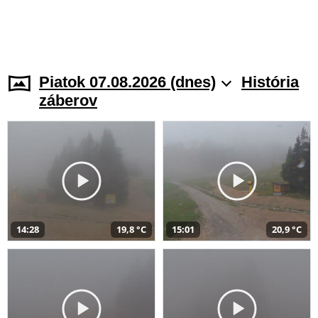
Piatok 07.08.2026 (dnes)
História
záberov
14:28
19,8 °C
15:01
20,9 °C