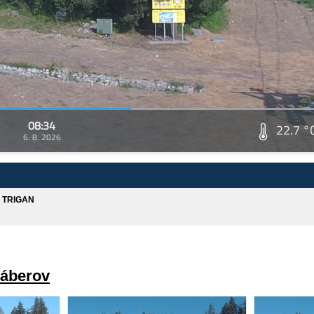
08:34
22.7 °
6. 8. 2026
A TRIGAN
záberov