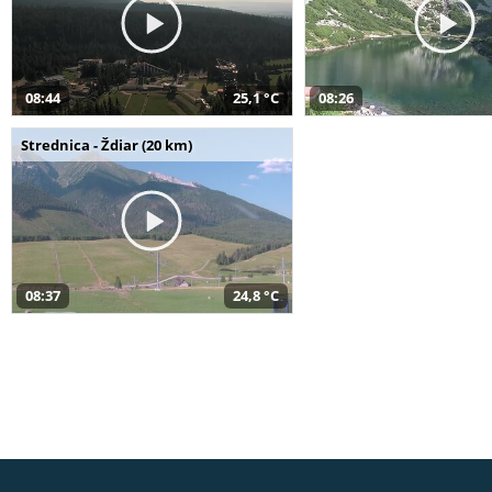
08:44
25,1 °C
08:26
Strednica - Ždiar (20 km)
08:37
24,8 °C