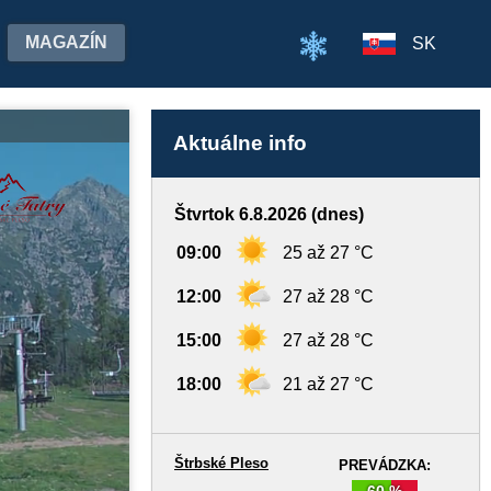
MAGAZÍN
SK
Aktuálne info
Štvrtok 6.8.2026 (dnes)
09:00
25 až 27 °C
12:00
27 až 28 °C
15:00
27 až 28 °C
18:00
21 až 27 °C
Štrbské Pleso
PREVÁDZKA:
60 %