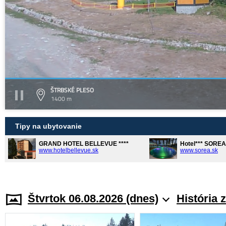
ŠTRBSKÉ PLESO
1400 m
Tipy na ubytovanie
GRAND HOTEL BELLEVUE ****
Hotel*** SORE
www.hotelbellevue.sk
www.sorea.sk
Štvrtok 06.08.2026 (dnes)
História 