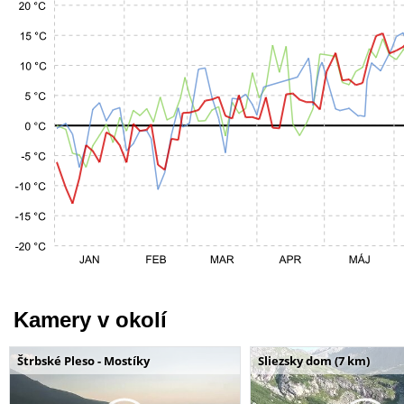
Kamery v okolí
Štrbské Pleso - Mostíky
Sliezsky dom (7 km)