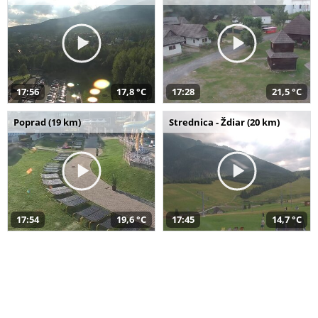
17:56
17,8 °C
17:28
21,5 °C
Poprad (19 km)
Strednica - Ždiar (20 km)
17:54
19,6 °C
17:45
14,7 °C