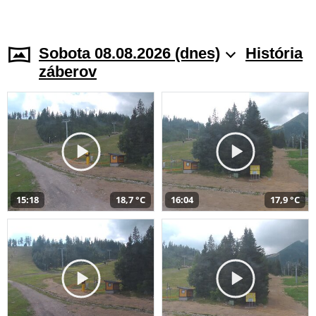
Sobota 08.08.2026 (dnes)
História
záberov
15:18
18,7 °C
16:04
17,9 °C