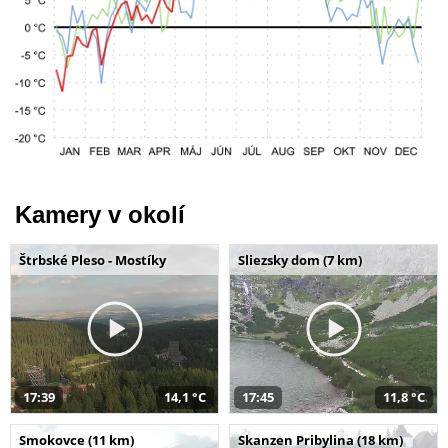
Kamery v okolí
Štrbské Pleso - Mostíky
Sliezsky dom (7 km)
17:39
14,1 °C
17:45
11,8 °C
Smokovce (11 km)
Skanzen Pribylina (18 km)