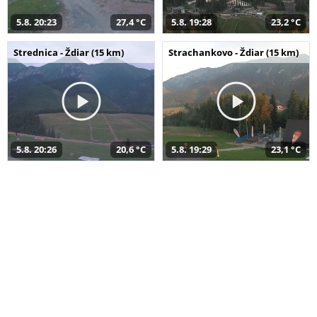
5.8. 20:23
27,4 °C
5.8. 19:28
23,2 °C
Strednica - Ždiar (15 km)
Strachankovo - Ždiar (15 km)
5.8. 20:26
20,6 °C
5.8. 19:29
23,1 °C