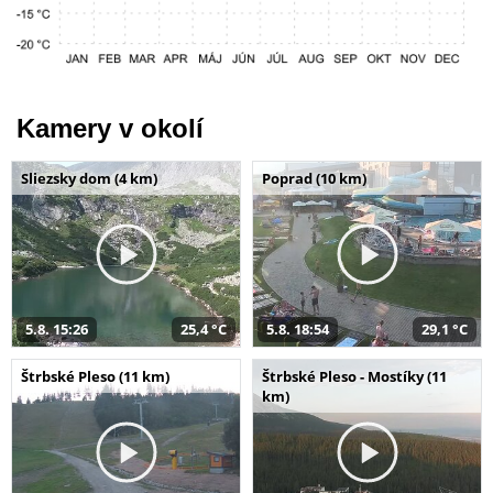
Kamery v okolí
Sliezsky dom (4 km)
Poprad (10 km)
5.8. 15:26
25,4 °C
5.8. 18:54
29,1 °C
Štrbské Pleso (11 km)
Štrbské Pleso - Mostíky (11
km)