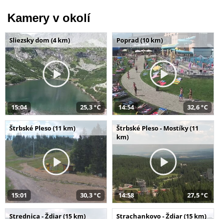
Kamery v okolí
Sliezsky dom (4 km)
Poprad (10 km)
15:04
25,3 °C
14:54
32,6 °C
Štrbské Pleso (11 km)
Štrbské Pleso - Mostíky (11
km)
15:01
30,3 °C
14:58
27,5 °C
Strednica - Ždiar (15 km)
Strachankovo - Ždiar (15 km)