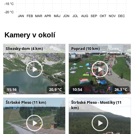
Kamery v okolí
Sliezsky dom (4 km)
Poprad (10 km)
11:16
20,9 °C
10:54
26,3 °C
Štrbské Pleso (11 km)
Štrbské Pleso - Mostíky (11
km)