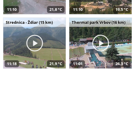
11:10
21,8 °C
11:10
19,5 °C
Strednica - Ždiar (15 km)
Thermal park Vrbov (16 km)
11:18
21,9 °C
11:01
26,3 °C