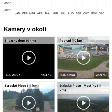
Kamery v okolí
Sliezsky dom (4 km)
Poprad (10 km)
6.8. 23:07
18,4 °C
6.8. 18:54
28,9 °C
Štrbské Pleso (11 km)
Štrbské Pleso - Mostíky (11
km)