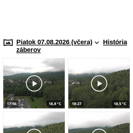
Piatok 07.08.2026 (včera)
História
záberov
17:56
18,8 °C
18:27
18,5 °C