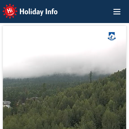
Holiday Info