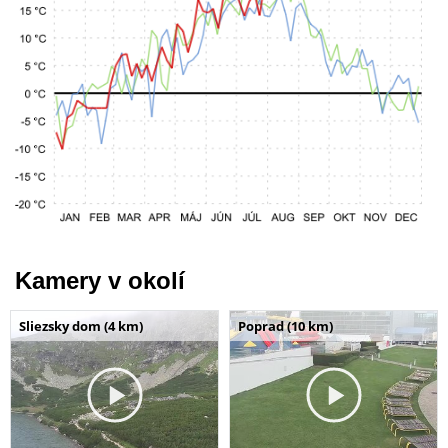
Kamery v okolí
Sliezsky dom (4 km)
Poprad (10 km)