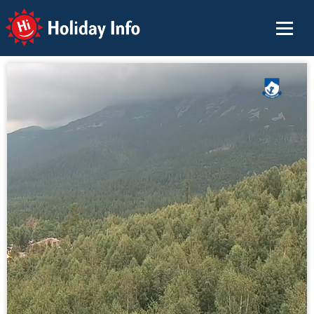
Holiday Info