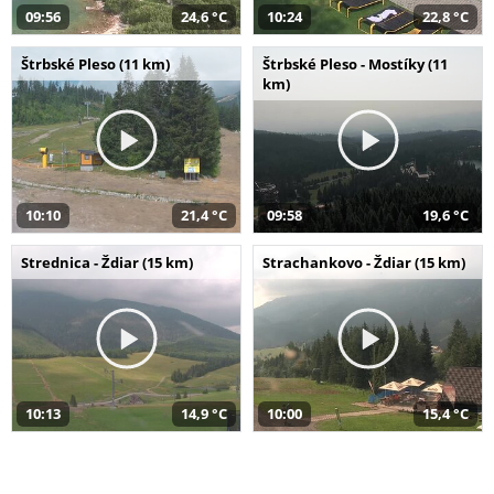
09:56
24,6 °C
10:24
22,8 °C
Štrbské Pleso (11 km)
Štrbské Pleso - Mostíky (11
km)
10:10
21,4 °C
09:58
19,6 °C
Strednica - Ždiar (15 km)
Strachankovo - Ždiar (15 km)
10:13
14,9 °C
10:00
15,4 °C