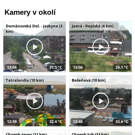
Kamery v okolí
Demänovská Dol. - Jaskyne (3
Jasná - Repiská (6 km)
km)
13:04
31,5 °C
13:06
29,1 °C
Tatralandia (10 km)
Bešeňová (10 km)
12:39
32,6 °C
12:48
33,6 °C
Chopok sever (11 km)
Chopok juh (14 km)