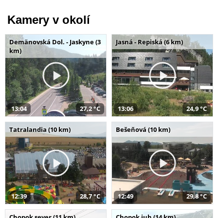
Kamery v okolí
Demänovská Dol. - Jaskyne (3
Jasná - Repiská (6 km)
km)
13:04
27,2 °C
13:06
24,9 °C
Tatralandia (10 km)
Bešeňová (10 km)
12:39
28,7 °C
12:49
29,8 °C
Chopok sever (11 km)
Chopok juh (14 km)