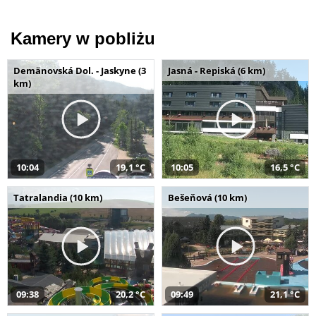
Kamery w pobliżu
Demänovská Dol. - Jaskyne (3
Jasná - Repiská (6 km)
km)
10:04
19,1 °C
10:05
16,5 °C
Tatralandia (10 km)
Bešeňová (10 km)
09:38
20,2 °C
09:49
21,1 °C