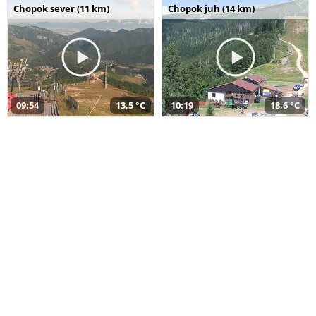
Chopok sever (11 km)
Chopok juh (14 km)
09:54
13,5 °C
10:19
18,6 °C