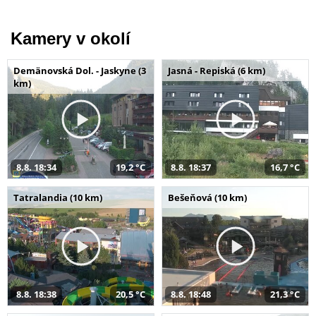
Kamery v okolí
Demänovská Dol. - Jaskyne (3
Jasná - Repiská (6 km)
km)
8.8. 18:34
19,2 °C
8.8. 18:37
16,7 °C
Tatralandia (10 km)
Bešeňová (10 km)
8.8. 18:38
20,5 °C
8.8. 18:48
21,3 °C