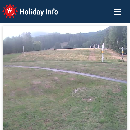
Holiday Info