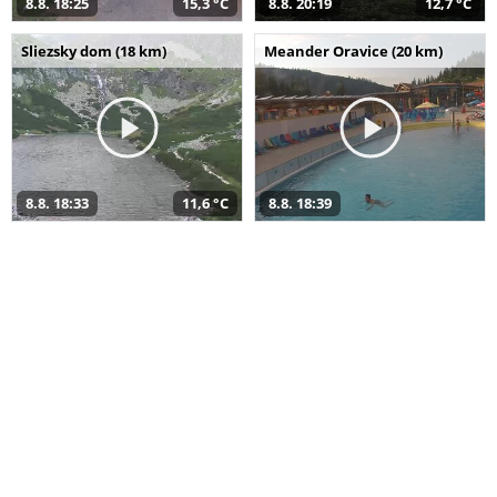
8.8. 18:25
15,3 °C
8.8. 20:19
12,7 °C
Sliezsky dom (18 km)
Meander Oravice (20 km)
8.8. 18:33
11,6 °C
8.8. 18:39