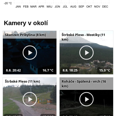
Kamery v okolí
Skanzen Pribylina (8 km)
Štrbské Pleso - Mostíky (11
km)
8.8. 20:42
16,7 °C
8.8. 18:25
15,0 °C
Štrbské Pleso (11 km)
Roháče - Spálená - vrch (16
km)