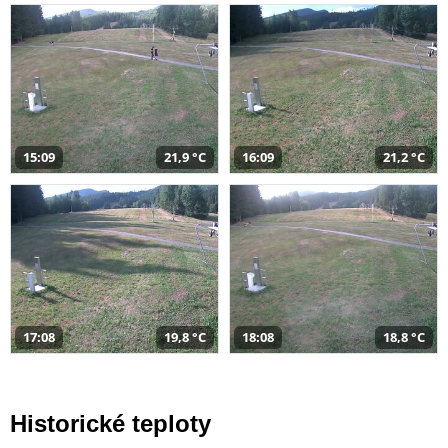
15:09
21,9 °C
16:09
21,2 °C
17:08
19,8 °C
18:08
18,8 °C
Historické teploty