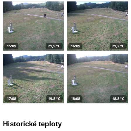
15:09
21,9 °C
16:09
21,2 °C
17:08
19,8 °C
18:08
18,8 °C
Historické teploty