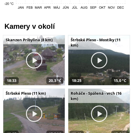
Kamery v okolí
Skanzen Pribylina (8 km)
Štrbské Pleso - Mostíky (11
km)
18:33
20,3 °C
18:25
15,0 °C
Štrbské Pleso (11 km)
Roháče - Spálená - vrch (16
km)