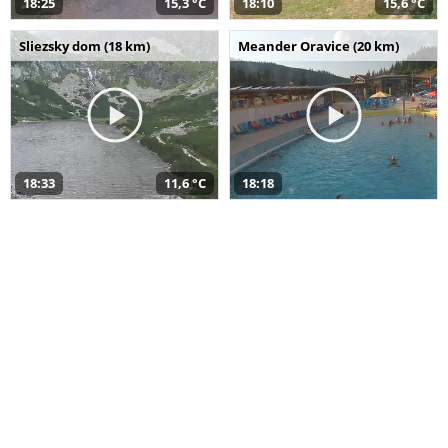
18:25
15,3 °C
18:10
15,6 °C
Sliezsky dom (18 km)
Meander Oravice (20 km)
18:33
11,6 °C
18:18