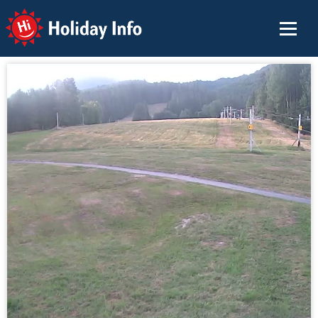
Holiday Info