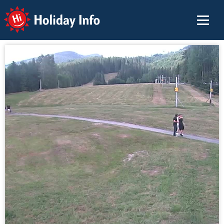
Holiday Info