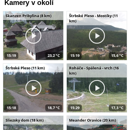
Kamery v okolí
Skanzen Pribylina (8 km)
Štrbské Pleso - Mostíky (11
km)
15:19
23,2 °C
15:19
15,6 °C
Štrbské Pleso (11 km)
Roháče - Spálená - vrch (16
km)
15:18
18,7 °C
15:29
17,3 °C
Sliezsky dom (18 km)
Meander Oravice (20 km)