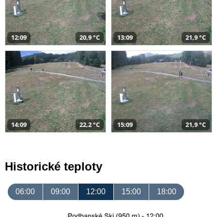
12:09
20,9 °C
13:09
21,9 °C
14:09
22,2 °C
15:09
21,9 °C
Historické teploty
06:00
09:00
12:00
15:00
18:00