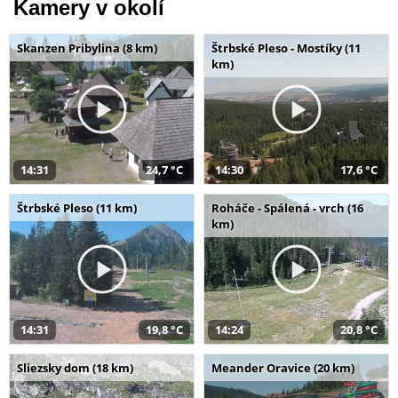
Kamery v okolí
Skanzen Pribylina (8 km)
Štrbské Pleso - Mostíky (11
km)
14:31
24,7 °C
14:30
17,6 °C
Štrbské Pleso (11 km)
Roháče - Spálená - vrch (16
km)
14:31
19,8 °C
14:24
20,8 °C
Sliezsky dom (18 km)
Meander Oravice (20 km)