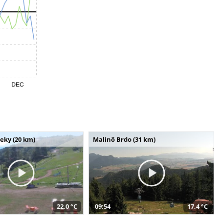
seky (20 km)
Malinô Brdo (31 km)
22,0 °C
09:54
17,4 °C