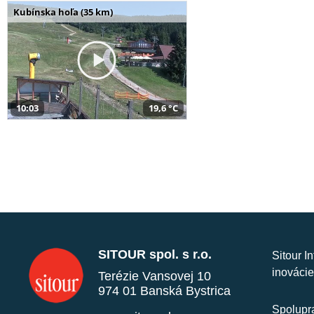
Kubínska hoľa (35 km)
10:03
19,6 °C
SITOUR spol. s r.o.
Sitour I
inovácie
Terézie Vansovej 10
974 01 Banská Bystrica
Spolupra