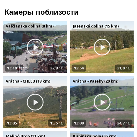
Камеры поблизости
Valčianska dolina (8 km)
Jasenská dolina (15 km)
13:18
22,9 °C
12:54
21,8 °C
Vrátna - CHLEB (18 km)
Vrátna - Paseky (20 km)
13:05
15,5 °C
13:08
24,7 °C
Malinô Brdo (31 km)
Kubínska hoľa (35 km)