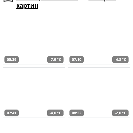
картин
05:39
-7,9 °C
07:10
-4,8 °C
07:41
-4,0 °C
08:22
-2,0 °C