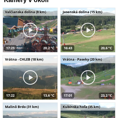
Valčianska dolina (8 km)
Jasenská dolina (15 km)
17:23
20,2 °C
16:43
20,6 °C
Vrátna - CHLEB (18 km)
Vrátna - Paseky (20 km)
17:22
13,6 °C
17:01
23,2 °C
Malinô Brdo (31 km)
Kubínska hoľa (35 km)