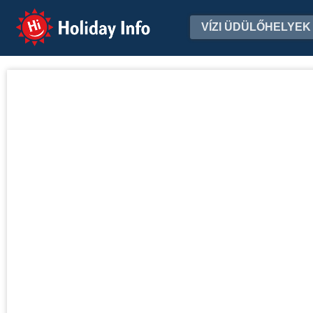
Holiday Info
VÍZI ÜDÜLŐHELYEK