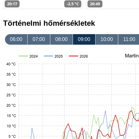
20:17
-2,5 °C
20:49
Történelmi hőmérsékletek
06:00
07:00
08:00
09:00
10:00
11:00