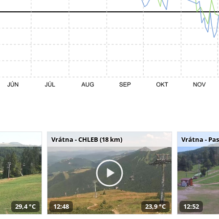
Vrátna - CHLEB (18 km)
Vrátna - Pa
29,4 °C
12:48
23,9 °C
12:52