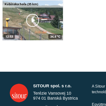
Kubínska hoľa (35 km)
12:53
34,4 °C
SITOUR spol. s r.o.
A Sitour
technoló
Terézie Vansovej 10
974 01 Banská Bystrica
Együttmű