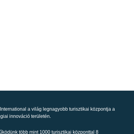
 International a világ legnagyobb turisztikai központja a
giai innováció területén.
ködünk több mint 1000 turisztikai központtal 8