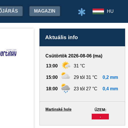
ŐJÁRÁS
MAGAZIN
HU
Aktuális info
Csütörtök 2026-08-06 (ma)
13:00
31 °C
15:00
29 tól 31 °C
0,2 mm
18:00
23 tól 27 °C
0,4 mm
Martinské hole
ŰZEM:
-