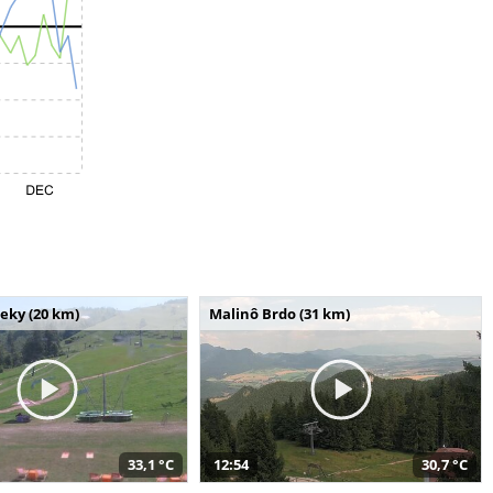
seky (20 km)
Malinô Brdo (31 km)
33,1 °C
12:54
30,7 °C