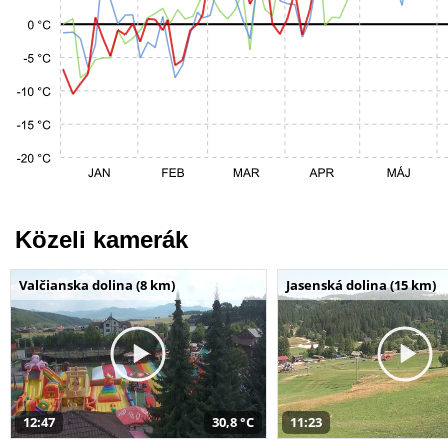
Közeli kamerák
Valčianska dolina (8 km)
Jasenská dolina (15 km)
12:47
30,8 °C
11:23