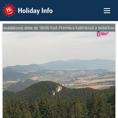
Holiday Info
prevádzkovej dobe do 18:00 hod. Premáva kabínková a sedačková lano