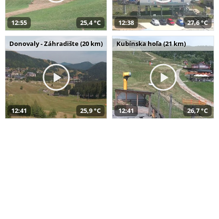
12:55
25,4 °C
12:38
27,6 °C
Donovaly - Záhradište (20 km)
Kubínska hoľa (21 km)
12:41
25,9 °C
12:41
26,7 °C