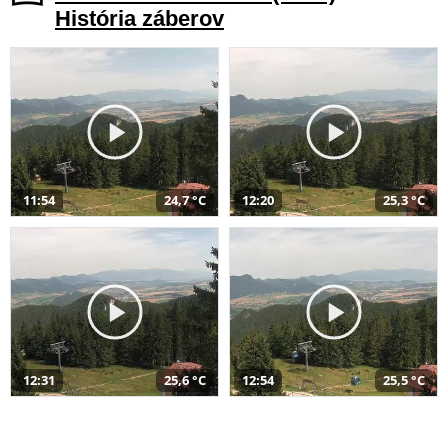
História záberov
11:54
24,7 °C
12:20
25,3 °C
12:31
25,6 °C
12:54
25,5 °C