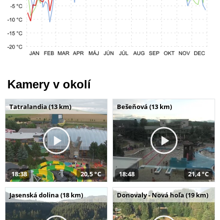
Kamery v okolí
Tatralandia (13 km)
Bešeňová (13 km)
18:38
20,5 °C
18:48
21,4 °C
Jasenská dolina (18 km)
Donovaly - Nová hoľa (19 km)