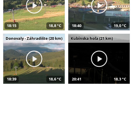
18:15
18,8 °C
18:40
19,0 °C
Donovaly - Záhradište (20 km)
Kubínska hoľa (21 km)
18:39
18,6 °C
20:41
18,3 °C