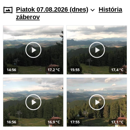
Piatok 07.08.2026 (dnes)
História
záberov
14:56
17,2 °C
15:55
17,4 °C
16:56
16,9 °C
17:55
17,1 °C