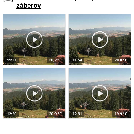
záberov
11:31
20,2 °C
11:54
20,0 °C
12:20
20,9 °C
12:31
19,9 °C