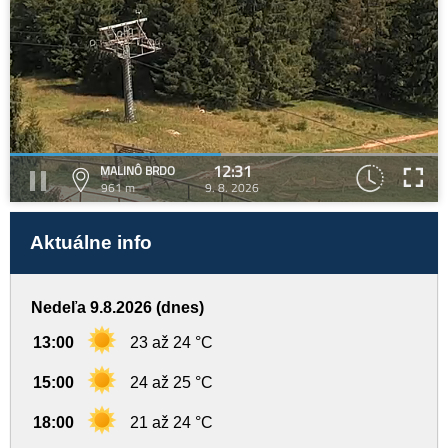
12:31
MALINÔ BRDO
961 m
9. 8. 2026
Aktuálne info
Nedeľa 9.8.2026 (dnes)
13:00
23 až 24 °C
15:00
24 až 25 °C
18:00
21 až 24 °C