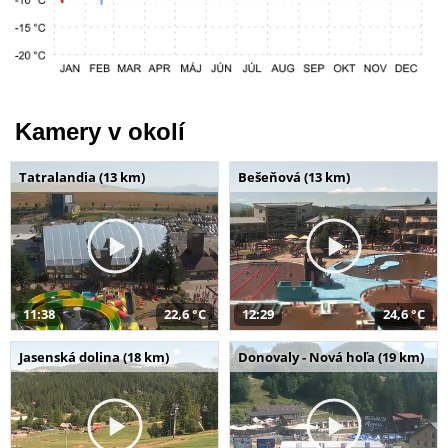
Kamery v okolí
Tatralandia (13 km)
Bešeňová (13 km)
11:38
22,6 °C
12:29
24,6 °C
Jasenská dolina (18 km)
Donovaly - Nová hoľa (19 km)