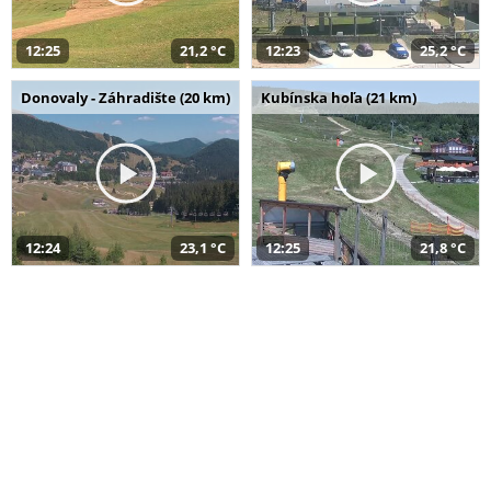
12:25
21,2 °C
12:23
25,2 °C
Donovaly - Záhradište (20 km)
Kubínska hoľa (21 km)
12:24
23,1 °C
12:25
21,8 °C