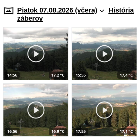
Piatok 07.08.2026 (včera)
História
záberov
14:56
17,2 °C
15:55
17,4 °C
16:56
16,9 °C
17:55
17,1 °C