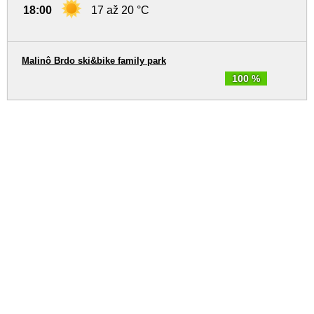
18:00
17 až 20 °C
Malinô Brdo ski&bike family park
100 %